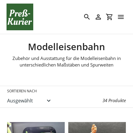
Direkt
zum
Inhalt
Suchen
Einloggen
Einkaufswa
S
Modelleisenbahn
a
Zubehör und Ausstattung für die Modelleisenbahn in
unterschiedlichen Maßstäben und Spurweiten
m
m
l
SORTIEREN NACH
u
34 Produkte
n
g