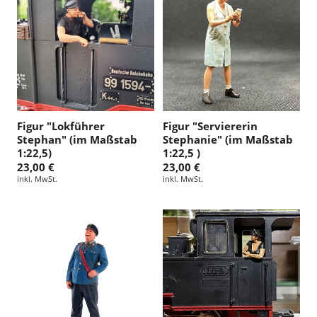
:
Figur "Lokführer
Figur "Serviererin
Stephan" (im Maßstab
Stephanie" (im Maßstab
1:22,5)
1:22,5 )
23,00 €
23,00 €
inkl. MwSt.
inkl. MwSt.